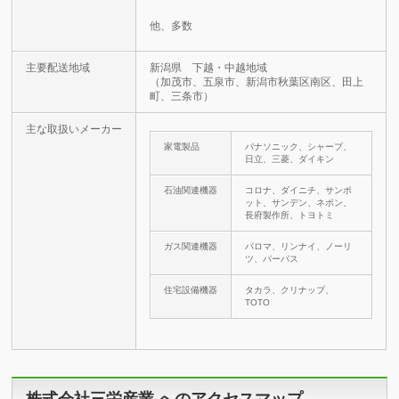
他、多数
主要配送地域
新潟県 下越・中越地域
（加茂市、五泉市、新潟市秋葉区南区、田上
町、三条市）
主な取扱いメーカー
家電製品
パナソニック、シャープ、
日立、三菱、ダイキン
石油関連機器
コロナ、ダイニチ、サンポ
ット、サンデン、ネポン、
長府製作所、トヨトミ
ガス関連機器
パロマ、リンナイ、ノーリ
ツ、パーパス
住宅設備機器
タカラ、クリナップ、
TOTO
株式会社三栄産業 へのアクセスマップ