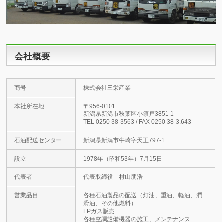
会社概要
商号
株式会社三栄産業
本社所在地
〒956-0101
新潟県新潟市秋葉区小須戸3851-1
TEL 0250-38-3563 / FAX 0250-38-3.643
石油配送センター
新潟県新潟市牛崎字天王797-1
設立
1978年（昭和53年）7月15日
代表者
代表取締役 村山朋浩
営業品目
各種石油製品の配送（灯油、重油、軽油、潤
滑油、その他燃料）
LPガス販売
各種空調設備機器の施工、メンテナンス