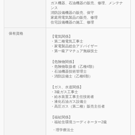
ガス機器、石油機器の販売、修理、メンテナ
ンス
消防設備機器の販売、保守
家庭用電気製品の販売、修理
住宅設備機器の施工、修理
保有資格
【電気関係】
・第二種電気工事士
・家電製品総合アドバイザー
・第一級アマチュア無線技士
【危険物関係】
・危険物取扱者（乙種4類）
・石油機器技術管理士
・消防設備士（乙種6類）
【ガス、水道関係】
・3級ガス工事士
・給水装置工事主任技術者
・液化石油ガス設備士
・高圧ガス（第二種）販売主任者
【福祉関係】
・福祉住環境コーディネーター2級
・理学療法士