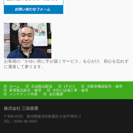
お客様の「かゆい所に手が届くサービス」を心がけ、初心を忘れず
に邁進して参ります。
ホーム
石油製品配送
LPガス
冷暖房機器販売・修理
家電製品販売・修理
水回り設備工事・修理
メンテナンス作業
会社概要
株式会社 三栄産業
〒956-0101 新潟県新潟市秋葉区小須戸3851-1
TEL：0250-38-3563